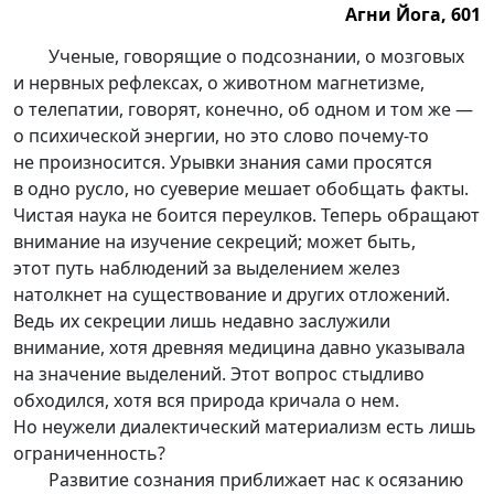
Агни Йога, 601
Агни Йога, 601.
Ученые, говорящие о подсознании, о мозговых
и нервных рефлексах, о животном магнетизме,
о телепатии, говорят, конечно, об одном и том же —
о психической энергии, но это слово по
чему-то
не произносится. Урывки знания сами просятся
в одно русло, но суеверие мешает обобщать факты.
Чистая наука не боится переулков. Теперь обращают
внимание на изучение секреций; может быть,
этот путь наблюдений за выделением желез
натолкнет на существование и других отложений.
Ведь их секреции лишь недавно заслужили
внимание, хотя древняя медицина давно указывала
на значение выделений. Этот вопрос стыдливо
обходился, хотя вся природа кричала о нем.
Но неужели диалектический материализм есть лишь
ограниченность?
Развитие сознания приближает нас к осязанию