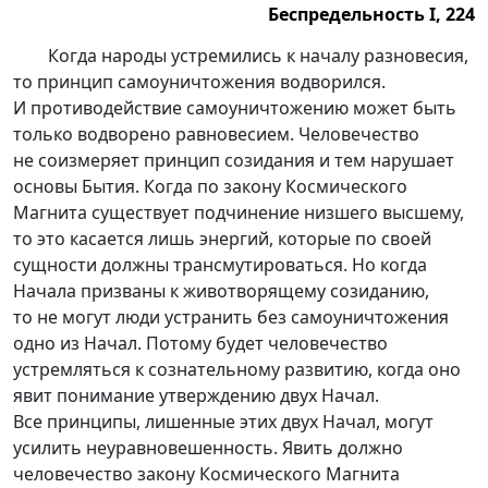
Беспредельность I, 224
Беспредельность I, 224.
Когда народы устремились к началу разновесия,
то принцип самоуничтожения водворился.
И противодействие самоуничтожению может быть
только водворено равновесием. Человечество
не соизмеряет принцип созидания и тем нарушает
основы Бытия. Когда по закону Космического
Магнита существует подчинение низшего высшему,
то это касается лишь энергий, которые по своей
сущности должны трансмутироваться. Но когда
Начала призваны к животворящему созиданию,
то не могут люди устранить без самоуничтожения
одно из Начал. Потому будет человечество
устремляться к сознательному развитию, когда оно
явит понимание утверждению двух Начал.
Все принципы, лишенные этих двух Начал, могут
усилить неуравновешенность. Явить должно
человечество закону Космического Магнита