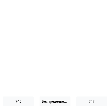
745
Беспредельность II
747