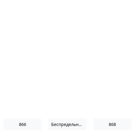
866
Беспредельность II
868