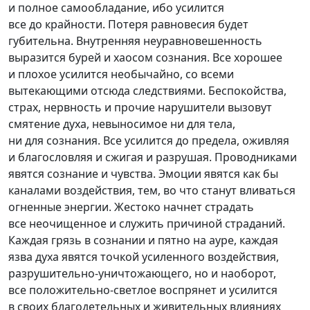
и полное самообладание, ибо усилится
все до крайности. Потеря равновесия будет
губительна. Внутренняя неуравновешенность
выразится бурей и хаосом сознания. Все хорошее
и плохое усилится необычайно, со всеми
вытекающими отсюда следствиями. Беспокойства,
страх, нервность и прочие нарушители вызовут
смятение духа, невыносимое ни для тела,
ни для сознания. Все усилится до предела, оживляя
и благословляя и сжигая и разрушая. Проводниками
явятся сознание и чувства. Эмоции явятся как бы
каналами воздействия, тем, во что станут вливаться
огненные энергии. Жестоко начнет страдать
все неочищенное и служить причиной страданий.
Каждая грязь в сознании и пятно на ауре, каждая
язва духа явятся точкой усиленного воздействия,
разрушительно-уничтожающего
, но и наоборот,
все
положительно-светлое
воспрянет и усилится
в своих благодетельных и живительных влияниях