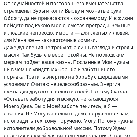
От случайностей и постороннего вмешательства
ограждены. Зубы и когти Вырву и мохнатые руки
Обожгу, да не прикасаются к охраняемому. И в жизни
пойдете под Рукою Моею, сметая преграды. Земные
и людские непреодолимости — для слепых и людей,
для Меня же — как карточные домики.
Даже дуновения не требуют, а лишь взгляда и стрелы
мысли. Так будьте в вере покойны. Не по людским
меркам пойдет ваша жизнь. Посланные Мои нужды
ни в чем не увидят. Их борьба и заботы иного
порядка. Тратить энергию на борьбу с шершавыми
условиями Считаю нецелесообразным. Энергия
нужна для другого в полноте своей. Потому Сказал:
«Оставьте заботу дня и всякую, не касающуюся
Моего Дела. Вы о Моей заботе пекитесь, а Я —
о ваших. Не Могу выполнить дело, порученное вам,
но оградить тех, кому поручено, Могу. Потому нужны
исполнители добровольной миссии. Потому Ждем
столетия и людей для выполнения задания. Столько