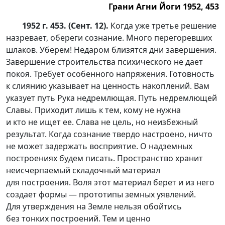
Грани Агни Йоги 1952, 453
1952 г. 453. (Сент. 12).
Когда уже третье решение
назревает, обереги сознание. Много перегоревших
шлаков. Уберем! Недаром близятся дни завершения.
Завершение строительства психического не дает
покоя. Требует особенного напряжения. Готовность
к слиянию указывает на ценность накоплений. Вам
указует путь Рука недремлющая. Путь недремлющей
Славы. Приходит лишь к тем, кому не нужна
и кто не ищет ее. Слава не цель, но неизбежный
результат. Когда сознание твердо настроено, ничто
не может задержать восприятие. О надземных
построениях будем писать. Пространство хранит
неисчерпаемый складочный материал
для построения. Воля этот материал берет и из него
создает формы — прототипы земных уявлений.
Для утверждения на Земле нельзя обойтись
без тонких построений. Тем и ценно