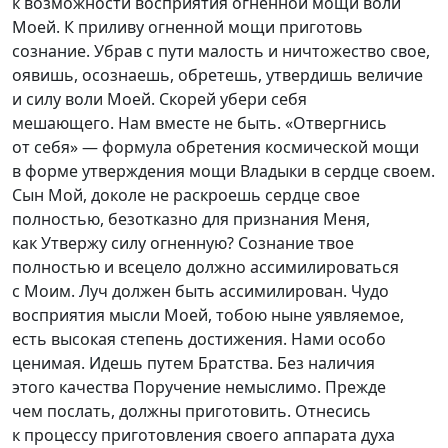
к возможности восприятия огненной мощи воли
Моей. К приливу огненной мощи приготовь
сознание. Убрав с пути малость и ничтожество свое,
оявишь, осознаешь, обретешь, утвердишь величие
и силу воли Моей. Скорей убери себя
мешающего. Нам вместе не быть. «Отвергнись
от себя» — формула обретения космической мощи
в форме утверждения мощи Владыки в сердце своем.
Сын Мой, доколе не раскроешь сердце свое
полностью, безотказно для признания Меня,
как Утвержу силу огненную? Сознание твое
полностью и всецело должно ассимилироваться
с Моим. Луч должен быть ассимилирован. Чудо
восприятия мысли Моей, тобою ныне уявляемое,
есть высокая степень достижения. Нами особо
ценимая. Идешь путем Братства. Без наличия
этого качества Поручение немыслимо. Прежде
чем послать, должны приготовить. Отнесись
к процессу приготовления своего аппарата духа