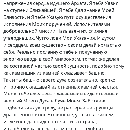
напряжения сердца идущего Архата. Я тебя Уявил
на ступени ближайшей. Я тебе Дал знание Моей
Близости, и Я тебе Указую пути осуществления
исполнения Моих поручений. Исполнителями
добровольной миссии Называем их, слияние
утвердивших. Чутко лови Мои Указания. И духом,
и сердцем, всем существом своим делай их частью
себя. Реально посланную тебе и полученную
энергию вводи в свой микрокосм, тотчас же делая
ее составной частью своей сущности, подобно тому
как каменщик из камней складывает башню.
Так и ты башню своего духа сознательно, крепко
и прочно складывай из огненных камней счастья.
Мною тебе ежедневно даваемых в виде огненных
энергий Моего Духа в Луче Моем. Заботливо
подбери каждую кроху, не растеряй ни крупицы
драгоценных искр. Утерянные, уносятся вихрем,
и где и когда придет тот час, и та страна,
и та оболочка, когда ты сможешь подобрать