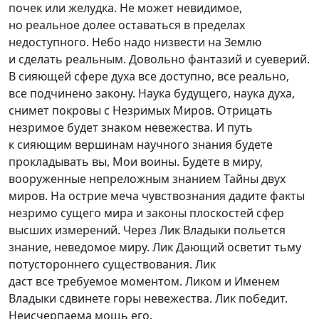
почек или желудка. Не может невидимое,
но реальное долее оставаться в пределах
недоступного. Небо надо низвести на Землю
и сделать реальным. Довольно фантазий и суеверий.
В сияющей сфере духа все доступно, все реально,
все подчинено закону. Наука будущего, наука духа,
снимет покровы с Незримых Миров. Отрицать
незримое будет знаком невежества. И путь
к сияющим вершинам научного знания будете
прокладывать вы, Мои воины. Будете в миру,
вооруженные непреложным знанием Тайны двух
миров. На острие меча чувствознания дадите факты
незримо сущего мира и законы плоскостей сфер
высших измерений. Через Лик Владыки польется
знание, неведомое миру. Лик Дающий осветит тьму
потустороннего существования. Лик
даст все требуемое моментом. Ликом и Именем
Владыки сдвинете горы невежества. Лик победит.
Неисчерпаема мощь его.