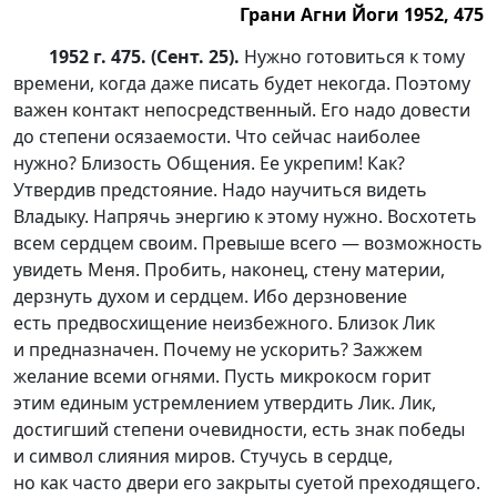
Грани Агни Йоги 1952, 475
1952 г. 475. (Сент. 25).
Нужно готовиться к тому
времени, когда даже писать будет некогда. Поэтому
важен контакт непосредственный. Его надо довести
до степени осязаемости. Что сейчас наиболее
нужно? Близость Общения. Ее укрепим! Как?
Утвердив предстояние. Надо научиться видеть
Владыку. Напрячь энергию к этому нужно. Восхотеть
всем сердцем своим. Превыше всего — возможность
увидеть Меня. Пробить, наконец, стену материи,
дерзнуть духом и сердцем. Ибо дерзновение
есть предвосхищение неизбежного. Близок Лик
и предназначен. Почему не ускорить? Зажжем
желание всеми огнями. Пусть микрокосм горит
этим единым устремлением утвердить Лик. Лик,
достигший степени очевидности, есть знак победы
и символ слияния миров. Стучусь в сердце,
но как часто двери его закрыты суетой преходящего.