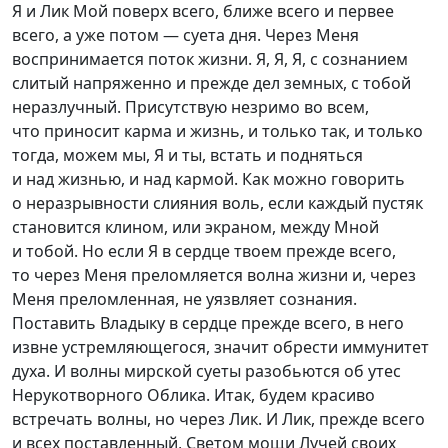
Я и Лик Мой поверх всего, ближе всего и первее
всего, а уже потом — суета дня. Через Меня
воспринимается поток жизни. Я, Я, Я, с сознанием
слитый напряженно и прежде дел земных, с тобой
неразлучный. Присутствую незримо во всем,
что приносит карма и жизнь, и только так, и только
тогда, можем мы, Я и ты, встать и подняться
и над жизнью, и над кармой. Как можно говорить
о неразрывности слияния воль, если каждый пустяк
становится клином, или экраном, между Мной
и тобой. Но если Я в сердце твоем прежде всего,
то через Меня преломляется волна жизни и, через
Меня преломленная, не уязвляет сознания.
Поставить Владыку в сердце прежде всего, в него
извне устремляющегося, значит обрести иммунитет
духа. И волны мирской суеты разобьются об утес
Нерукотворного Облика. Итак, будем красиво
встречать волны, но через Лик. И Лик, прежде всего
и всех поставленный, Светом мощи Лучей своих