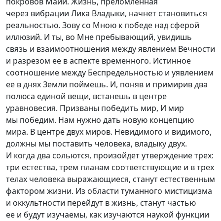
покровов Майи. Жизнь, преломленная
через вибрации Лика Владыки, начнет становиться
реальностью. Зову со Мною к победе над сферой
иллюзий. И ты, во Мне пребывающий, увидишь
связь и взаимоотношения между явлением Вечности
и разрезом ее в аспекте временного. Истинное
соотношение между Беспредельностью и уявлением
ее в днях Земли поймешь. И, поняв и примирив два
полюса единой вещи, встанешь в центре
уравновесия. Призваны победить мир, И мир
мы победим. Нам нужно дать новую концепцию
мира. В центре двух миров. Невидимого и видимого,
должны мы поставить человека, владыку двух.
И когда два сольются, произойдет утверждение трех:
три естества, трем планам соответствующие и в трех
телах человека выражающиеся, станут естественным
фактором жизни. Из области туманного мистицизма
и оккультности перейдут в жизнь, станут частью
ее и будут изучаемы, как изучаются наукой функции