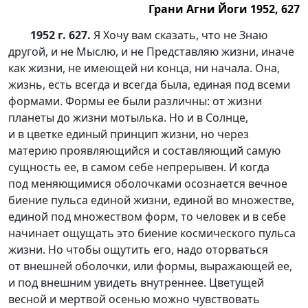
Грани Агни Йоги 1952, 627
1952 г. 627.
Я Хочу вам сказать, что не Знаю
другой, и не Мыслю, и не Представляю жизни, иначе
как жизни, не имеющей ни конца, ни начала. Она,
жизнь, есть всегда и всегда была, единая под всеми
формами. Формы ее были различны: от жизни
планеты до жизни мотылька. Но и в Солнце,
и в цветке единый принцип жизни, но через
материю проявляющийся и составляющий самую
сущность ее, в самом себе непрерывен. И когда
под меняющимися оболочками осознается вечное
биение пульса единой жизни, единой во множестве,
единой под множеством форм, то человек и в себе
начинает ощущать это биение космического пульса
жизни. Но чтобы ощутить его, надо оторваться
от внешней оболочки, или формы, выражающей ее,
и под внешним увидеть внутреннее. Цветущей
весной и мертвой осенью можно чувствовать