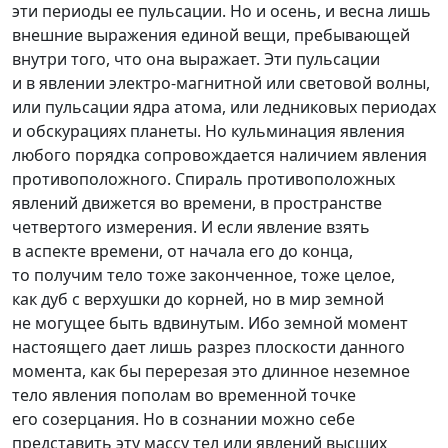
эти периоды ее пульсации. Но и осень, и весна лишь
внешние выражения единой вещи, пребывающей
внутри того, что она выражает. Эти пульсации
и в явлении
электро-магнитной
или световой волны,
или пульсации ядра атома, или ледниковых периодах
и обскурациях планеты. Но кульминация явления
любого порядка сопровождается наличием явления
противоположного. Спираль противоположных
явлений движется во времени, в пространстве
четвертого измерения. И если явление взять
в аспекте времени, от начала его до конца,
то получим тело тоже законченное, тоже целое,
как дуб с верхушки до корней, но в мир земной
не могущее быть вдвинутым. Ибо земной момент
настоящего дает лишь разрез плоскости данного
момента, как бы перерезая это длинное неземное
тело явления пополам во временной точке
его созерцания. Но в сознании можно себе
представить эту массу тел или явлений высших