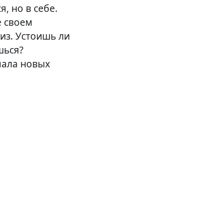
, но в себе.
е своем
из. Устоишь ли
шься?
чала новых