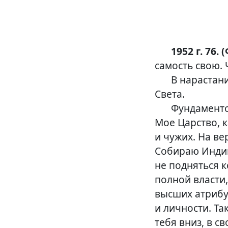
1952 г. 76. 
самость свою. 
В нарастани
Света.
Фундаменто
Мое Царство, к
и чужих. На в
Собираю Индив
не подняться к
полной власти,
высших атрибу
и личности. Та
тебя вниз, в с