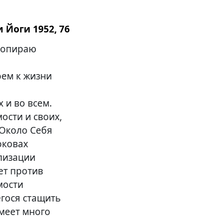
 Йоги 1952, 76
 попираю
оем к жизни
 и во всем.
мости и своих,
 Около Себя
оковах
ализации
ет против
мости
егося стащить
Имеет много