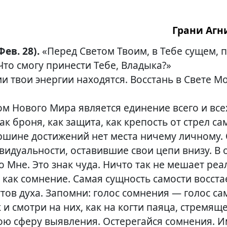
Грани Агни
(Фев. 28).
«Перед Светом Твоим, в Тебе сущем,
Что смогу принести Тебе, Владыка?»
и твои энергии находятся. Восстань в Свете М
м Нового Мира является единение всего и всех
ак броня, как защита, как крепость от стрел са
ершине достижений нет места ничему личному.
идуальности, оставившие свои цепи внизу. В 
о Мне. Это знак чуда. Ничто так не мешает ре
 как сомнение. Самая сущность самости восста
тов духа. Запомни: голос сомнения — голос са
к и смотри на них, как на когти паяца, стремящ
вою сферу выявления. Остерегайся сомнения. 