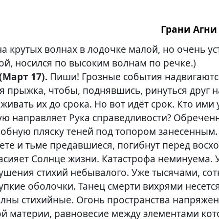
Грани Агни 
 на крутых волнах в лодочке малой, но очень у
ой, носился по высоким волнам по речке.)
 (Март 17).
Пиши! Грозные события надвигаютс
 прыжка, чтобы, поднявшись, ринуться друг на
ивать их до срока. Но вот идёт срок. Кто ими 
ю направляет Рука справедливости? Обречен
обную пляску теней под топором занесенным. 
ете и тьме предавшиеся, погибнут перед восх
засияет Солнце жизни. Катастрофа неминуема. 
ушения стихий небывалого. Уже тысячами, со
упкие оболочки. Танец смерти вихрями несется
лны стихийные. Огонь пространства напряжен
й материи, равновесие между элементами кот