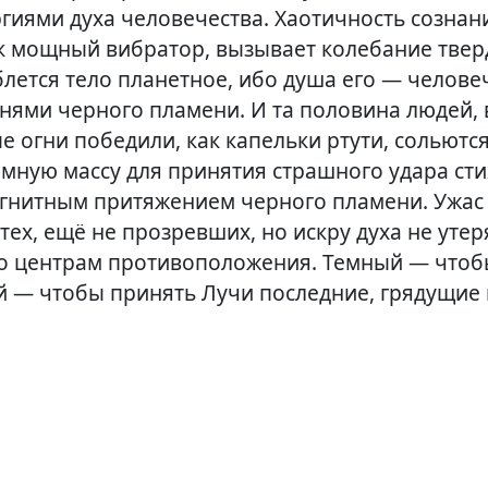
гиями духа человечества. Хаотичность сознан
ак мощный вибратор, вызывает колебание твер
блется тело планетное, ибо душа его — челове
гнями черного пламени. И та половина людей, 
е огни победили, как капельки ртути, сольютс
мную массу для принятия страшного удара сти
гнитным притяжением черного пламени. Ужас
тех, ещё не прозревших, но искру духа не уте
о центрам противоположения. Темный — чтоб
ый — чтобы принять Лучи последние, грядущие