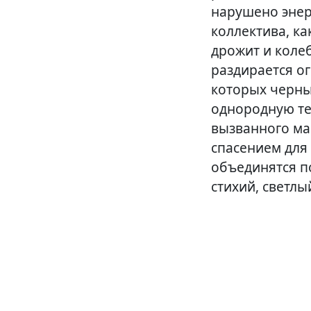
нарушено энер
коллектива, к
дрожит и коле
раздирается о
которых черны
однородную те
вызванного ма
спасением для 
объединятся п
стихий, светл