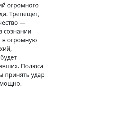
ий огромного
ди. Трепещет,
чество —
в сознании
я в огромную
хий,
 будет
рявших. Полюса
ы принять удар
 мощно.