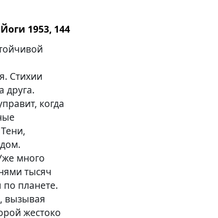
Йоги 1953, 144
стойчивой
я. Стихии
 друга.
управит, когда
ные
Тени,
одом.
Уже много
тнями тысяч
 по планете.
, вызывая
орой жестоко