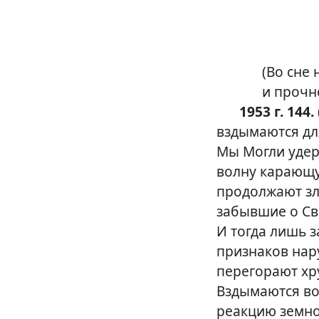
(Во сне
и прочн
1953 г. 144.
вздымаются для
Мы Могли удерж
волну карающу
продолжают зл
забывшие о Св
И тогда лишь 
признаков нар
перегорают хр
Вздымаются во
реакцию земно