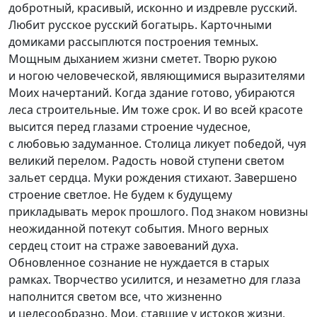
добротный, красивый, исконно и издревле русский.
Любит русское русский богатырь. Карточными
домиками рассыплются построения темных.
Мощным дыханием жизни сметет. Творю рукою
и ногою человеческой, являющимися выразителями
Моих начертаний. Когда здание готово, убираются
леса строительные. Им тоже срок. И во всей красоте
высится перед глазами строение чудесное,
с любовью задуманное. Столица ликует победой, чуя
великий перелом. Радость новой ступени светом
зальет сердца. Муки рождения стихают. Завершено
строение светлое. Не будем к будущему
прикладывать мерок прошлого. Под знаком новизны
неожиданной потекут события. Много верных
сердец стоит на страже завоеваний духа.
Обновленное сознание не нуждается в старых
рамках. Творчество усилится, и незаметно для глаза
наполнится светом все, что жизненно
и целесообразно. Мои, ставшие у истоков жизни,