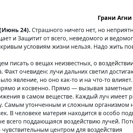
Грани Агни 
 (Июнь 24).
Страшного ничего нет, но неприятн
ает и Защитит от всего, неведомого и ведомог
 кривым условиям жизни нельзя. Надо жить п
дем писать о вещах неизвестных, о воздействи
. Факт очевиден: лучи дальних светил достига
было явление, но оно
как-то
и на ч
то-то
влияет.
прямо и косвенно. Прямо — вызывая заметные
ижения в самом веществе. Каждый луч имеет р
у. Самым утонченным и сложным организмом 
век. В человеке материя находится в особо по
гче всего поддающаяся воздействию лучей. По
о чувствительным центром для воздействия