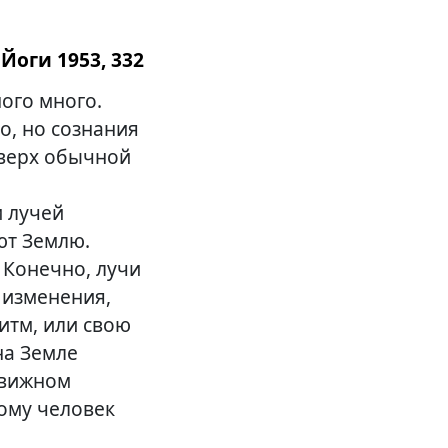
Йоги 1953, 332
ого много.
о, но сознания
оверх обычной
и лучей
ют Землю.
 Конечно, лучи
 изменения,
итм, или свою
на Земле
движном
тому человек