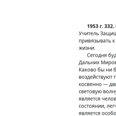
1953 г. 332.
Учитель Защищ
привязывать к
жизни.
Сегодня бу
Дальних Миров
Каково бы ни 
воздействуют 
косвенно — дв
световую волн
является чело
состоянии, ле
является особ