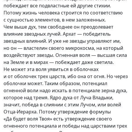
побеждает все подвластные ей другие стихии.
Потому жизнь человека строится по соответствию
с сущностью элементов, в нем заложенных.
Чем выше дух, тем свободнее он преодолевает
влияние звездных лучей. Архат — победитель
звездных влияний. И уже не звезды управляют им,
но он — властелин своего микрокосма, на который
воздействуют звезды. Огненная воля — высшая сила
на Земле и в мирах — побеждает даже светила.
Не может эта воля уявиться в оболочках
и от оболочек трех царств, ибо она от огня. Но через
оболочки может. Таким образом, потенциал
огненной воли надо искать в потенциале зерна духа,
которое над тремя. Ядро духа от Луча Владыки,
значит, победа в слиянии с этим Лучом, или волей
Отца-Иерарха
. Потому утверждение формулы
«Да будет воля Твоя» есть утверждение своего
огненного потенциала и победы над царствами трех