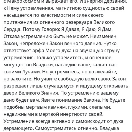
с Макрокосмом и выражает его. И энергия дерзания,
к Нему устремленная, магнитною сущностью своей
насыщается по вместимости и силе своего
притяжения из огненного резервуара Великого
Сердца. Потому Говорю: Я Давал, Я Даю, Я Дам.
Отказа устремлению быть не может. Неизменен
Закон, непреложен Закон вечного даяния. Чутко
ответствует арфа Моего духа на звучащую струну
устремления. Только устремитесь, и огненное
могущество Владыки, наследие ваше, зальет вас
своими Лучами. Но устремитесь, но возжелайте,
но захотите. Но уявите свободную волю свою. Закон
разрешает лишь стучащемуся и ищущему открывать
двери Великого Знания. По устремлению вашему
дано будет вам. Явите понимание Закона. Не будьте
подобны мертвым камням, глухими, слепыми,
недвижными в мертвой инертности своей.
Устремление всегда активно и самоисходит от духа
дерзающего. Самоустремитесь огненно. Владыка