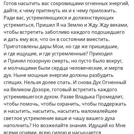
Готов насытить вас сокровищами огненных энергий,
дайте, к чему притянуть их и к чему приложить.
Ради вас, устремляющихся и долженствующих
устремиться, Пришел Я на Землю и Жду. Жду веками,
чтобы встретить заботливо каждого подошедшего
и дать ему все, что он в состоянии вместить.
Приготовлены дары Мои, но где же пришедшие,
и где ищущие, и где устремленные? Приходил
и Принял позорную смерть, но пусто было вокруг,
и молчащими были сердца человеческие, и мертв
дух. Ныне мощные энергии должны разбудить
спящих. Нельзя долее спать. И снова Дух Огненный
на Великом Дозоре, готовый встретить каждого
устремившегося духом. Разве Владыка Промедлит,
чтобы помочь, чтобы охранить, чтобы поддержать
и насытить, насытить, насытить маломалейшее
светлое устремление ваше и чашу вашего духа
наполнить? Но возжелайте знания. Идущий ко Мне
всеми огнями, всею силою и насыщается