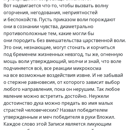
Вот надвигается ч
то-то
, чтобы вызвать волну
огорчения, негодования, неприятностей
и беспокойств. Пусть приказом воли порождают
они в сознании чувства, диаметрально
противоположные тем, какие могли бы
они породить без вмешательства царственной воли.
Это они, незнающие, могут стонать и корчиться
под бременем жизненных невзгод, ты же, огненную
мощь воли утверждающий, молчи и знай, что воле
подчиняется всё, все реакции микрокосма
на все возможные воздействия извне. И не забывай
о стержне равновесия, от которого зависит выбор
любого направления, пока он нерушим. Так любое
явление можно встретить достойно. Неужели
достоинство духа можно предать во имя малых
страстей человеческих? Назвал победителем
утвержденным и меч победителя в руки Вложил.
Каждое слово этой Записи является ликующим