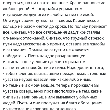
опереться, но ни на что внешнее. Храни равновесие
любою ценой. Не огорчайся упрямством
и тупоумием двуногих и злобы на них не имей.
Они идут своим путем, ты — своим. Кармическое
кольцо не разомкнется до срока. Но пользу принесет
всё. Считаю, что все отягощения дадут кристаллы
огненных отложений. Считаю, что трудный отрезок
пути надо мужественно пройти, оставив все жалобы
и сетования. Помни, не сетует и не жалуется
победитель. Пусть каждое раздражающее
и отягчающее условие сделается рычагом
нагнетения спокойствия и силы. Надо достичь того,
чтобы явления, вызывавшие прежде нежелательные
чувства неуравновесия или
какие-либо
иные,
но темные и омрачающие, теперь порождали бы
чувства совершенно противоположные тем, какие
они вызывали раньше или вызывают у обычных
людей. Пусть и они послужат на благо обогащения
и утверждения сокровища огненного.