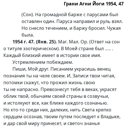
Грани Агни Йоги 1954, 47
(Сон). На громадной барже с парусами был
оставлен один. Паруса направил и руль взял.
Но снесло течением, и баржу бросил. Чужая
была.
1954 г. 47. (Янв. 25).
Маг. Мал. Ор. (Ответ на сон
о титуле эзотерическом). В Моей стране был ….. .
Каждый близкий имеет в истории свое имя.
Устремлением побеждаем.
Пиши, Мой друг. Писанием украсишь венец
познания ты на челе своем. И, Записи твои читая,
потомки скажут, что прожил жизнь свою
ты не напрасно. Превознесут тебя в веках, украсят
облик твой, обычаям своей страны в созвучьи,
и истолкуют все, как ближе каждого сознанью.
Но к
то-то
среди них, далеких, нить Света крепко
сердцем осознав, твоим путем последует к Владыке,
и дар свой миру принесет, и светоч знанья