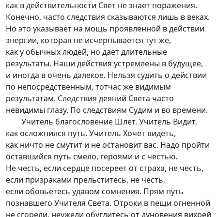
как в действительности Свет не знает поражения.
Конечно, часто следствия сказываются лишь в веках.
Но это указывает на мощь проявленной в действии
энергии, которая не исчерпывается тут же,
как у обычных людей, но дает длительные
результаты. Наши действия устремлены в будущее,
и иногда в очень далекое. Нельзя судить о действии
по непосредственным, тотчас же видимым
результатам. Следствия деяний Света часто
невидимы глазу. По следствиям Судим и во времени.
Учитель благословение Шлет. Учитель Видит,
как осложнился путь. Учитель Хочет видеть,
как ничто не смутит и не остановит вас. Надо пройти
оставшийся путь смело, героями и с честью.
Не честь, если сердце посереет от страха, не честь,
если призраками прельститесь, не честь,
если обовьетесь удавом сомнения. Прям путь
познавшего Учителя Света. Отроки в пещи огненной
не сгорели, неужели обуглитесь от дуновения вихрей