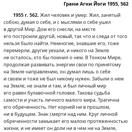
Грани Агни Йоги 1955, 562
1955 г. 562.
Жил человек и умер. Жил, занятый
собою, думая о себе, и с мыслями о себе ушел
в другой Мир. Дом его снесли, на месте
его построили другой, новый, так что и следа от того
нельзя было найти. Немногие, знавшие его, тоже
перемерли, другие уехали, и никого на Земле
не осталось, кто бы помнил о нем. В Тонком Мире,
продолжая развивать энергии свои по принятому
на Земле направлению, он думал лишь о себе
и своем и тоже не был никому нужен. Забыли о нем
на Земле, не знали и там, и был личный мир
его равен булавочной головке. Такова судьба
самости и участь личного малого мира. Трагична
его обреченность. Нет корней ни в прошлом,
ни в будущем. Знак смерти над ним. Круг личной
обреченности замыкает его малою протяженностью
жизни, и не имеет он доли ни в чем ни на Земле,