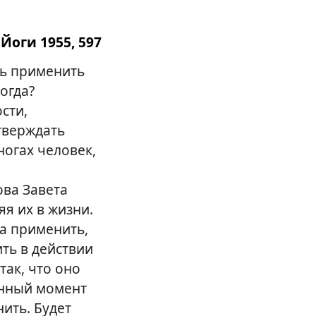
Йоги 1955, 597
шь применить
тогда?
сти,
утверждать
ногах человек,
ова Завета
я их в жизни.
а применить,
ить в действии
так, что оно
анный момент
ить. Будет