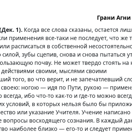
Грани Агни 
(Дек. 1).
Когда все слова сказаны, остается ли
если применения
все-таки
не последует, что же 
 или расписаться в собственной несостоятельно
 силой, зубы сцепив, снова и снова пытаться 
ользающую почву. Не может твердо стоять на 
 действиями своими, мыслями своими
ий того, во что верит, и не запечатлевший сл
 своею: ногою — идя по Пути, рукою — применя
 всегда, ибо ч
то-то
как-то
и
где-то
можно всегд
ких условий, в которых нельзя было бы прилож
ество или указание Учителя. Учение написано 
се вопросы восходящего сознания. В каждый д
тво наиболее близко —
его-то
и следует примен