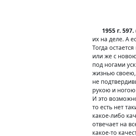
1955 г. 597. 
их на деле. А 
Тогда остается
или же с новою
под ногами уск
жизнью своею,
не подтвердивш
рукою и ногою
И это возможно
то есть нет та
какое-либо
кач
отвечает на в
какое-то
качес