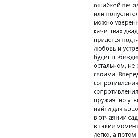
ошибкой печал
или попустите
можно уверенн
качествах двад
придется подтя
любовь и устре
будет побежде
остальном, не
своими. Вперед
сопротивления
сопротивления
оружия, но ут
найти для вос
в отчаянии сад
в такие момен
легко, а потом