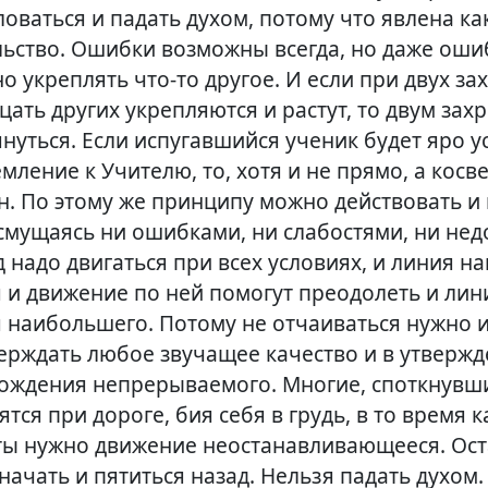
оваться и падать духом, потому что явлена
ка
льство. Ошибки возможны всегда, но даже оши
о укреплять ч
то-то
другое. И если при двух з
цать других укрепляются и растут, то двум за
нуться. Если испугавшийся ученик будет яро у
мление к Учителю, то, хотя и не прямо, а косве
н. По этому же принципу можно действовать и 
 смущаясь ни ошибками, ни слабостями, ни нед
 надо двигаться при всех условиях, и линия 
 и движение по ней помогут преодолеть и ли
 наибольшего. Потому не отчаиваться нужно и
верждать любое звучащее качество и в утвержд
хождения непрерываемого. Многие, споткнувш
ятся при дороге, бия себя в грудь, в то время 
ты нужно движение неостанавливающееся. Ос
 начать и пятиться назад. Нельзя падать духом.