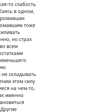
кая-то
слабость
баясь в одном,
ахромавших
хромавшим тоже
силивать
нно, но страх
во всем
остатками
наименьшего
нию
 не складывать
ении этом силу
иеся на
чем-то
,
как именно
тановиться
 Другие