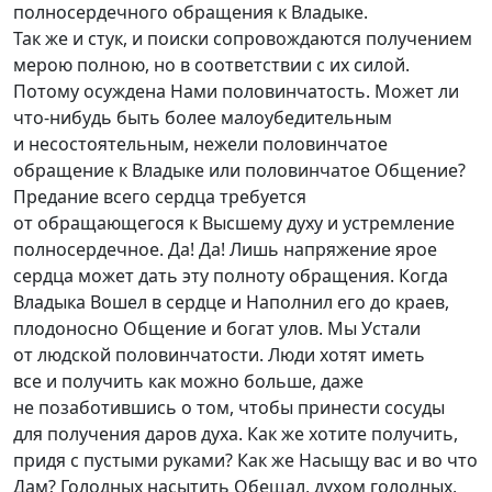
полносердечного обращения к Владыке.
Так же и стук, и поиски сопровождаются получением
мерою полною, но в соответствии с их силой.
Потому осуждена Нами половинчатость. Может ли
что-нибудь
быть более малоубедительным
и несостоятельным, нежели половинчатое
обращение к Владыке или половинчатое Общение?
Предание всего сердца требуется
от обращающегося к Высшему духу и устремление
полносердечное. Да! Да! Лишь напряжение ярое
сердца может дать эту полноту обращения. Когда
Владыка Вошел в сердце и Наполнил его до краев,
плодоносно Общение и богат улов. Мы Устали
от людской половинчатости. Люди хотят иметь
все и получить как можно больше, даже
не позаботившись о том, чтобы принести сосуды
для получения даров духа. Как же хотите получить,
придя с пустыми руками? Как же Насыщу вас и во что
Дам? Голодных насытить Обещал, духом голодных,