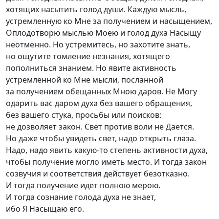
хотящих насытить голод души. Каждую мысль,
устремленную ко Мне за получением и насыщением,
Оплодотворю мыслью Моею и голод духа Насыщу
неотменно. Но устремитесь, но захотите знать,
но ощутите томление незнания, хотящего
пополниться знанием. Но явите активность
устремленной ко Мне мысли, посланной
за получением обещанных Мною даров. Не Могу
одарить вас даром духа без вашего обращения,
без вашего стука, просьбы или поисков:
не дозволяет закон. Свет против воли не Дается.
Но даже чтобы увидеть свет, надо открыть глаза.
Надо, надо явить
какую-то
степень активности духа,
чтобы получение могло иметь место. И тогда закон
созвучия и соответствия действует безотказно.
И тогда получение идет полною мерою.
И тогда сознание голода духа не знает,
ибо Я Насыщаю его.