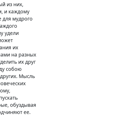
й из них,
, и каждому
е для мудрого
каждого
му удели
может
ания их
лами на разных
делить их друг
жду собою
 других. Мысль
ловеческих
ому,
пускать
орые, обуздывая
одчиняют ее.