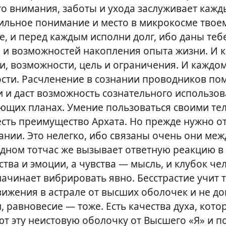
о внимания, заботы и ухода заслуживает кажды
ильное понимание и место в микрокосме твоем
, и перед каждым исполни долг, ибо даны теб
 и возможностей накопления опыта жизни. И 
и, возможности, цель и ограничения. И каждо
ости. Расчленение в сознании проводников по
 и даст возможность сознательного использов
ующих планах. Умение пользоваться своими те
есть преимущество Архата. Но прежде нужно от
нании. Это нелегко, ибо связаны очень они ме
одном тотчас же вызывает ответную реакцию в
тва и эмоции, а чувства — мысль, и клубок че
ачинает вибрировать явно. Бесстрастие учит т
вижения в астрале от высших оболочек и не до
, равновесие — тоже. Есть качества духа, кот
ют эту неистовую оболочку от Высшего «Я» и п