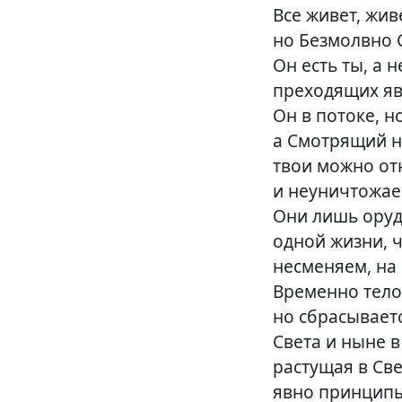
Все живет, жи
но Безмолвно С
Он есть ты, а
преходящих явл
Он в потоке, но
а Смотрящий на
твои можно отн
и неуничтожаем
Они лишь оруд
одной жизни, 
несменяем, на
Временно тело
но сбрасываетс
Света и ныне в
растущая в Све
явно принципы