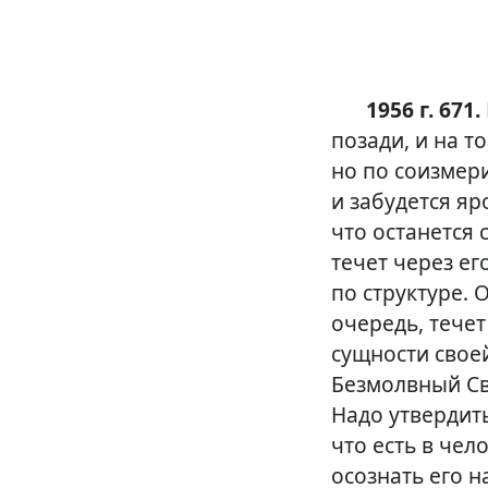
1956 г. 671.
позади, и на т
но по соизмери
и забудется яр
что останется 
течет через е
по структуре. 
очередь, течет
сущности своей
Безмолвный Св
Надо утвердит
что есть в чел
осознать его н