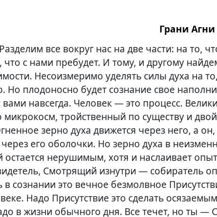
Грани Агни 
Разделим все вокруг нас на две части: на то, чт
о, что с нами пребудет. И тому, и другому найде
мости. Несоизмеримо уделять силы духа на то
о. Но плодоносно будет сознание свое наполни
с вами навсегда. Человек — это процесс. Велик
го микрокосм, тройственный по существу и дво
Огненное зерно духа движется через него, а он,
 через его оболочки. Но зерно духа в неизмен
 остается нерушимым, хотя и наслаивает опыт
идетель, Смотрящий изнутри — собиратель оп
ь в сознании это вечное безмолвное Присутств
овеке. Надо Присутствие это сделать осязаемы
адо в жизни обычного дня. Все течет, но ты —