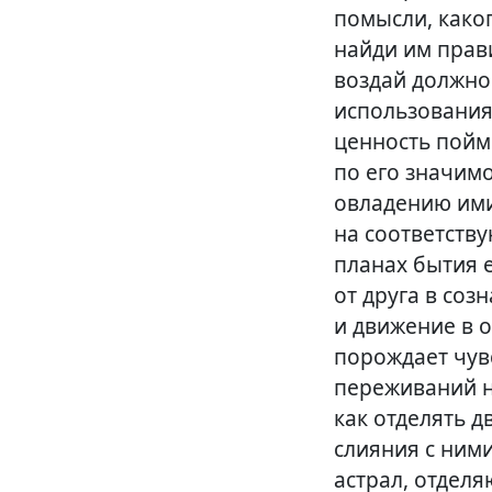
помысли, каког
найди им прав
воздай должное
использования
ценность пойм
по его значим
овладению ими
на соответств
планах бытия 
от друга в соз
и движение в 
порождает чувс
переживаний н
как отделять д
слияния с ними
астрал, отделя