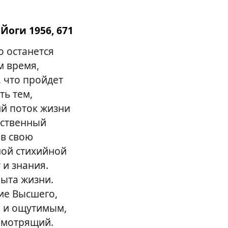
Йоги 1956, 671
о останется
м время,
, что пройдет
ть тем,
ий поток жизни
йственный
 в свою
ной стихийной
 и знания.
ыта жизни.
ие Высшего,
м и ощутимым,
 Смотрящий.