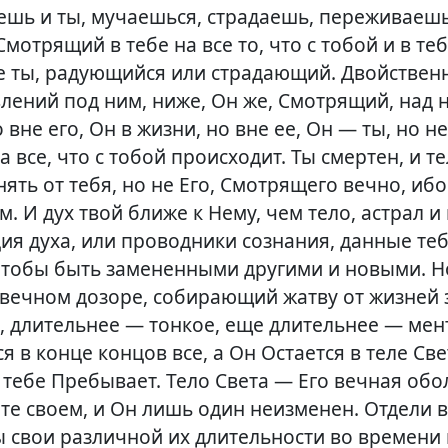
вешь и ты, мучаешься, страдаешь, переживаешь
мотрящий в тебе на все то, что с тобой и в те
 не ты, радующийся или страдающий. Двойствен
ений под ним, ниже, Он же, Смотрящий, над н
 вне его, Он в жизни, но вне ее, Он — ты, но не
 все, что с тобой происходит. Ты смертен, и т
ять от тебя, но не Его, Смотрящего вечно, иб
. И дух твой ближе к Нему, чем тело, астрал и
ия духа, или проводники сознания, данные те
чтобы быть замененными другими и новыми. Н
 вечном дозоре, собирающий жатву от жизней 
, длительнее — тонкое, еще длительнее — мен
я в конце концов все, а Он Остается в теле Све
 тебе Пребывает. Тело Света — Его вечная обо
те своем, и Он лишь один неизменен. Отдели в
 свои различной их длительности во времени и