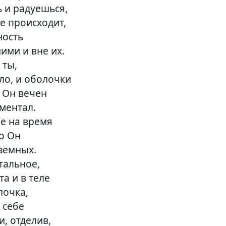
 и радуешься,
бе происходит,
ность
ими и вне их.
 ты,
ело, и оболочки
о Он вечен
 ментал.
бе на время
о Он
земных.
тальное,
та и в теле
лочка,
 себе
, отделив,