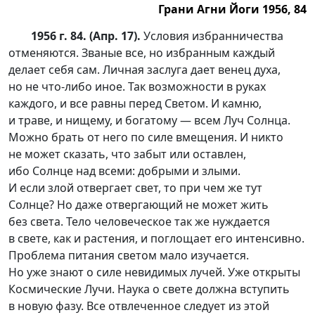
Грани Агни Йоги 1956, 84
1956 г. 84. (Апр. 17).
Условия избранничества
отменяются. Званые все, но избранным каждый
делает себя сам. Личная заслуга дает венец духа,
но не
что-ли
бо иное. Так возможности в руках
каждого, и все равны перед Светом. И камню,
и траве, и нищему, и богатому — всем Луч Солнца.
Можно брать от него по силе вмещения. И никто
не может сказать, что забыт или оставлен,
ибо Солнце над всеми: добрыми и злыми.
И если злой отвергает свет, то при чем же тут
Солнце? Но даже отвергающий не может жить
без света. Тело человеческое так же нуждается
в свете, как и растения, и поглощает его интенсивно.
Проблема питания светом мало изучается.
Но уже знают о силе невидимых лучей. Уже открыты
Космические Лучи. Наука о свете должна вступить
в новую фазу. Все отвлеченное следует из этой