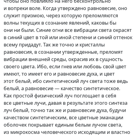
чтобы оно повлияло на него бесконтрольно
и вопреки воле. Когда утверждено равновесие, оно
служит призмою, через которую преломляются
волны текущих в сознание явлений, каковы бы
они ни были. Синие огни все вибрации света окрасят
в синий цвет в той или иной степени и синий оттенок
всему придадут. Так же точно и кристаллы
равновесия, в сознании утвержденные, преломят
вибрации внешней среды, окрасив их в сущность
своего цвета. Ибо, если гнев или любовь свой цвет
имеют, то имеет его и равновесие духа, и цвет
этот белый, ибо синтетический луч света тоже ведь
белый, а равновесие — качество синтетическое.
Как простой физический луч поглощает в себя
все цветные лучи, давая в результате этого синтеза
луч белый, точно так же и равновесие духа, будучи
качеством синтетическим, все цветные эманации
оболочек покрывает единым белым лучом света,
из микрокосма человеческого исходящим и властно