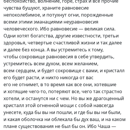
беспокойство, волнение, горе, страх и все прочие
чувства бушуют, храните равновесие
непоколебимое, и потухнут огни, порожденные
всеми этими эманациями неуравновесия
человеческого. Ибо равновесие — великая сила.
Одни хотят богатства, другие известности, третьи
здоровья, четвертые счастливой жизни и так далее
и далее без конца. А вы устремитесь к тому,
чтобы сокровище равновесия в себе утвердить,
устремитесь всем духом, всем желанием,
всем сердцем, и будет сокровище с вами, и кристалл
его будет расти, и никто никогда от вас
его не отнимет, в то время как все они, хотевшие
и хотящие ч
его-то
, потеряют все, чего так страстно
хотели, и останутся ни с чем. Но вы же драгоценный
кристалл этой огненной мощи с собой навсегда
унесете, куда бы вы ни пошли, и где бы вы ни были,
и какая оболочка ни облекала бы дух ваш, и на каком
плане существования не был бы он. Ибо Чаша —