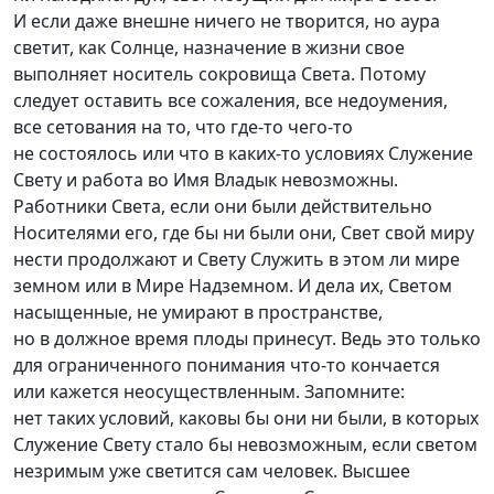
И если даже внешне ничего не творится, но аура
светит, как Солнце, назначение в жизни свое
выполняет носитель сокровища Света. Потому
следует оставить все сожаления, все недоумения,
все сетования на то, что
где-то
ч
его-то
не состоялось или что в как
их-то
условиях Служение
Свету и работа во Имя Владык невозможны.
Работники Света, если они были действительно
Носителями его, где бы ни были они, Свет свой миру
нести продолжают и Свету Служить в этом ли мире
земном или в Мире Надземном. И дела их, Светом
насыщенные, не умирают в пространстве,
но в должное время плоды принесут. Ведь это только
для ограниченного понимания ч
то-то
кончается
или кажется неосуществленным. Запомните:
нет таких условий, каковы бы они ни были, в которых
Служение Свету стало бы невозможным, если светом
незримым уже светится сам человек. Высшее