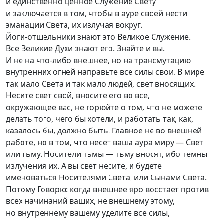
и единственно ценное Служение Свету
и заключается в том, чтобы в ауре своей нести
эманации Света, их излучая вокруг.
Йоги-отшельники
знают это Великое Служение.
Все Великие Духи знают его. Знайте и вы.
И не на
что-ли
бо внешнее, но на трансмутацию
внутренних огней направьте все силы свои. В мире
так мало Света и так мало людей, свет вносящих.
Несите свет свой, вносите его во все,
окружающее вас, не горюйте о том, что не можете
делать того, чего бы хотели, и работать так, как,
казалось бы, должно быть. Главное не во внешней
работе, но в том, что несет ваша аура миру — Свет
или тьму. Носители тьмы — тьму вносят, ибо темны
излучения их. А вы свет несите, и будете
именоваться Носителями Света, или Сынами Света.
Потому Говорю: когда внешнее яро восстает против
всех начинаний ваших, не внешнему этому,
но внутреннему вашему уделите все силы,