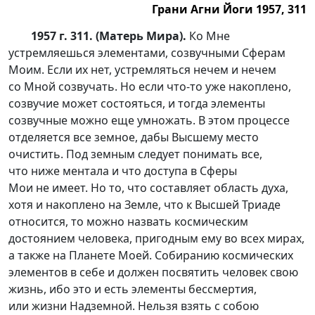
Грани Агни Йоги 1957, 311
1957 г. 311. (Матерь Мира).
Ко Мне
устремляешься элементами, созвучными Сферам
Моим. Если их нет, устремляться нечем и нечем
со Мной созвучать. Но если ч
то-то
уже накоплено,
созвучие может состояться, и тогда элементы
созвучные можно еще умножать. В этом процессе
отделяется все земное, дабы Высшему место
очистить. Под земным следует понимать все,
что ниже ментала и что доступа в Сферы
Мои не имеет. Но то, что составляет область духа,
хотя и накоплено на Земле, что к Высшей Триаде
относится, то можно назвать космическим
достоянием человека, пригодным ему во всех мирах,
а также на Планете Моей. Собиранию космических
элементов в себе и должен посвятить человек свою
жизнь, ибо это и есть элементы бессмертия,
или жизни Надземной. Нельзя взять с собою