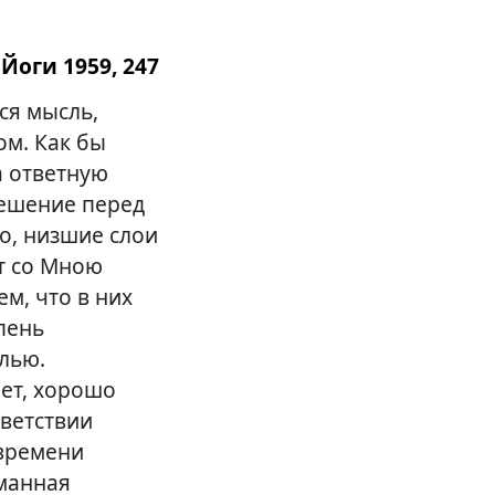
Йоги 1959, 247
ся мысль,
ом. Как бы
а ответную
решение перед
о, низшие слои
т со Мною
м, что в них
епень
лью.
ет, хорошо
тветствии
 времени
уманная