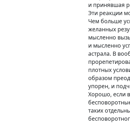
и принявшая р
Эти реакции м
Чем больше уси
желанных резул
мысленно вызы
и мысленно ус
астрала. В во
прорепетирова
плотных услови
образом преод
упорен, и под
Хорошо, если 
бесповоротны
таких отдельн
бесповоротног