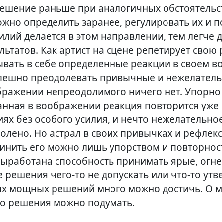
ешение раньше при аналогичных обстоятельст
ожно определить заранее, регулировать их и п
лий делается в этом направлении, тем легче 
ьтатов. Как артист на сцене репетирует свою
вать в себе определенные реакции в своем 
пешно преодолевать привычные и нежелател
ображении непреодолимого ничего нет. Упорно
нная в воображении реакция повторится уже
ях без особого усилия, и нечто нежелательно
олено. Но астрал в своих привычках и рефлек
чинить его можно лишь упорством и повторнос
выработана способность принимать ярые, огн
е решения ч
его-то
не допускать или ч
то-то
утв
ых мощных решений много можно достичь. О 
о решения можно подумать.