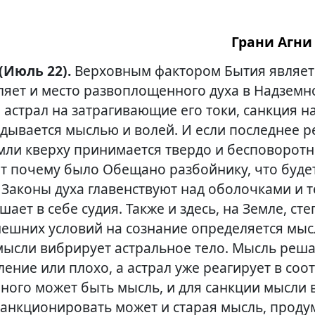
Грани Агни 
 (Июль 22).
Верховным фактором Бытия являет
ляет и место развоплощенного духа в Надземн
 астрал на затрагивающие его токи, санкция н
дывается мыслью и волей. И если последнее 
мли кверху принимается твердо и бесповоротн
Вот почему было Обещано разбойнику, что буде
Законы духа главенствуют над оболочками и те
шает в себе судия. Также и здесь, на Земле, ст
нешних условий на сознание определяется мыс
мысли вибрирует астральное тело. Мысль реша
ление или плохо, а астрал уже реагирует в соо
нного может быть мысль, и для санкции мысли
 Санкционировать может и старая мысль, прод