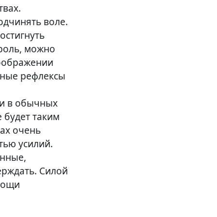
вах.
одчинять воле.
достигнуть
 роль, можно
воображении
ьные рефлексы
 и в обычных
е будет таким
сах очень
тью усилий.
енные,
ерждать. Силой
мощи