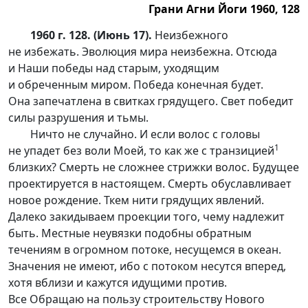
Грани Агни Йоги 1960, 128
1960 г. 128. (Июнь 17).
Неизбежного
не избежать. Эволюция мира неизбежна. Отсюда
и Наши победы над старым, уходящим
и обреченным миром. Победа конечная будет.
Она запечатлена в свитках грядущего. Свет победит
силы разрушения и тьмы.
Ничто не случайно. И если волос с головы
1
не упадет без воли Моей, то как же с транзицией
близких? Смерть не сложнее стрижки волос. Будущее
проектируется в настоящем. Смерть обуславливает
новое рождение. Ткем нити грядущих явлений.
Далеко закидываем проекции того, чему надлежит
быть. Местные неувязки подобны обратным
течениям в огромном потоке, несущемся в океан.
Значения не имеют, ибо с потоком несутся вперед,
хотя вблизи и кажутся идущими против.
Все Обращаю на пользу строительству Нового