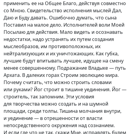
применить ее на Общее Благо, действуя совместно
со Мною. Свидетельство исполнения мыслей Дал,
Даю и Буду давать. Ошибочно думать, что сына
Поставил на малое дело. Исполнителей воли Моей
Посылаю для действия. Мало видеть и осознавать
недостатки, надо устранять их путем создания
мыслеобразов, им противоположных, их
нейтрализующих и их уничтожающих. Как губка,
лучшие будут впитывать лучшее, идущее на смену
менее совершенному. Подражание Владыке — путь
Архата. В далеких горах Строим эволюцию мира.
Почему считать, что можно строить словами
или руками? Йог строит в тишине уединения. Йог —
строитель, так запомним. Эти условия
для творчества можно создать и на шумной
площади, среди толпы. Тишина молчания внутри,
и уединение — в отрешенности от власти
непосредственного окружения над сознанием.
И если где что не так, скажи Мне, исправлять будем