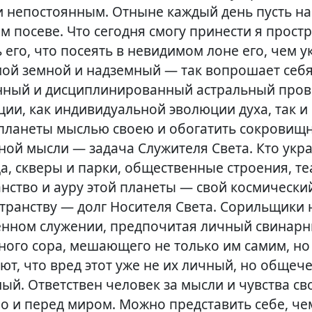
 непостоянным. Отныне каждый день пусть на
 посеве. Что сегодня смогу принести я прост
 его, что посеять в невидимом лоне его, чем у
мой земной и надземный — так вопрошает себя
нный и дисциплинированный астральный про
ии, как индивидуальной эволюции духа, так и
 планеты мыслью своею и обогатить сокровищ
ной мысли — задача Служителя Света. Кто укр
да, скверы и парки, общественные строения, те
анство и ауру этой планеты — свой космически
транству — долг Носителя Света. Сорильщики 
енном служении, предпочитая личный свинарн
ного сора, мешающего не только им самим, но
ют, что вред этот уже не их личный, но общеч
й. Ответствен человек за мысли и чувства св
но и перед миром. Можно представить себе, ч