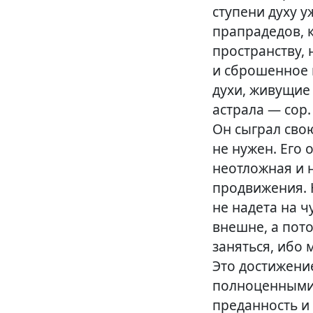
ступени духу 
прапрадедов,
пространству, 
и сброшенное 
духи, живущие
астрала — сор
Он сыграл сво
не нужен. Его 
неотложная и 
продвижения. Н
не надета на ч
внешне, а пото
заняться, ибо
Это достижение
полноценными.
преданность и