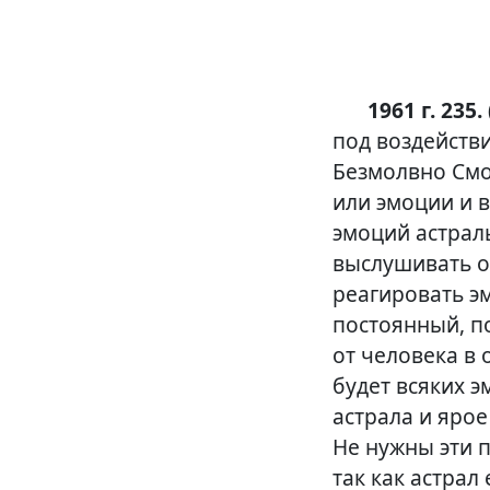
1961 г. 235. 
под воздействи
Безмолвно Смо
или эмоции и в
эмоций астраль
выслушивать о
реагировать э
постоянный, по
от человека в 
будет всяких э
астрала и яро
Не нужны эти 
так как астрал