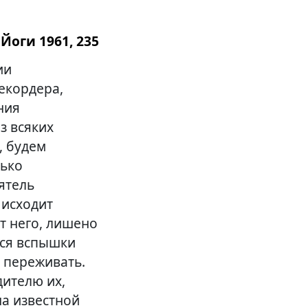
Йоги 1961, 235
ии
Рекордера,
ния
з всяких
, будем
лько
ятель
 исходит
т него, лишено
тся вспышки
 переживать.
дителю их,
на известной