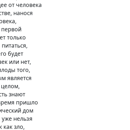
ее от человека
стве, нанося
овека,
 первой
ет только
 питаться,
его будет
ек или нет,
плоды того,
ым является
в целом,
сть знают
 время пришло
мический дом
 уже нельзя
 как зло,