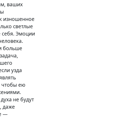
им, ваших
ны
ак изношенное
олько светлые
 себя. Эмоции
человека.
и больше
задача,
йшего
если узда
оявлять
, чтобы ею
жениями.
 духа не будут
, даже
е —