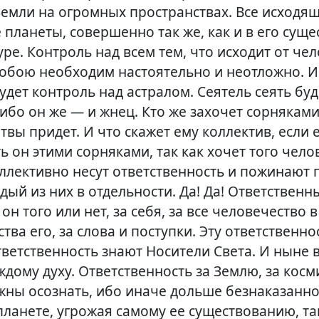
Земли на огромных пространствах. Все исходящ
е планеты, совершенно так же, как и в его суще
уре. Контроль над всем тем, что исходит от чел
собою необходим настоятельно и неотложно. И
удет контроль над астралом. Сеятель сеять буд
ибо он же — и жнец. Кто же захочет сорняками
твы придет. И что скажет ему коллектив, если 
ь он этими сорняками, так как хочет того челов
ллективно несут ответственность и пожинают 
дый из них в отдельности. Да! Да! Ответственн
он того или нет, за себя, за все человечество 
ства его, за слова и поступки. Эту ответственно
ответственность знают Носители Света. И ныне
ждому духу. Ответственность за Землю, за кос
жны осознать, ибо иначе дольше безнаказанно
ланете, угрожая самому ее существованию, так