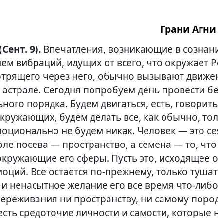
Грани Агни 
(Сент. 9).
Впечатления, возникающие в сознан
ем вибраций, идущих от всего, что окружает 
трящего через него, обычно вызывают движе
 астрале. Сегодня попробуем день провести бе
ного порядка. Будем двигаться, есть, говорить
кружающих, будем делать все, как обычно, то
моционально не будем никак. Человек — это се
ле посева — пространство, а семена — то, что
окружающие его сферы. Пусть это, исходящее о
моций. Все остается
по-прежнему
, только туша
е и ненасытное желание его все время
что-ли
бо
переживания ни пространству, ни самому поро
 есть средоточие личности и самости, которые 