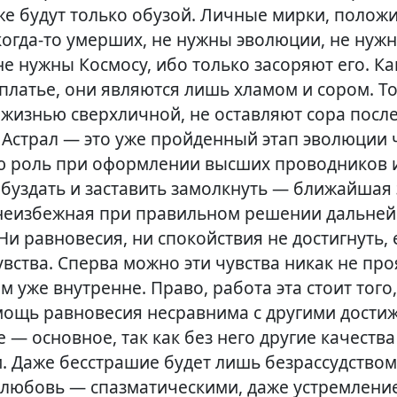
уже будут только обузой. Личные мирки, полож
когда-то
умерших, не нужны эволюции, не нуж
не нужны Космосу, ибо только засоряют его. К
платье, они являются лишь хламом и сором. Т
 жизнью сверхличной, не оставляют сора после
. Астрал — это уже пройденный этап эволюции 
ю роль при оформлении высших проводников 
обуздать и заставить замолкнуть — ближайшая 
неизбежная при правильном решении дальне
и равновесия, ни спокойствия не достигнуть, 
увства. Сперва можно эти чувства никак не пр
м уже внутренне. Право, работа эта стоит того
 мощь равновесия несравнима с другими дости
 — основное, так как без него другие качества
 Даже бесстрашие будет лишь безрассудством
 любовь — спазматическими, даже устремлени