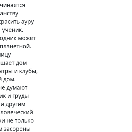
чинается
ранству
красить ауру
 ученик.
водник может
 планетной.
ницу
ашает дом
атры и клубы,
й дом.
не думают
ик и груды
 и другим
еловеческий
ои не только
ем засорены