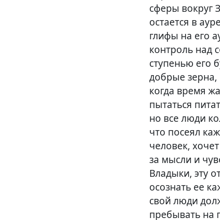
сферы вокруг 
остается в аур
глифы на его а
контроль над 
ступенью его б
добрые зерна, 
когда время жа
пытаться питат
но все люди ко
что посеял каж
человек, хочет 
за мысли и чув
Владыки, эту 
осознать ее ка
свой люди дол
пребывать на п