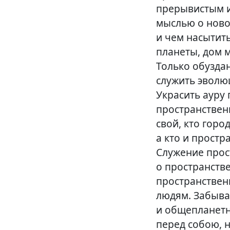
прерывистым и
мыслью о новом
и чем насытить
планеты, дом 
Только обузда
служить эволюц
Украсить ауру
пространствен
свой, кто горо
а кто и простр
Служение прос
о пространств
пространствен
людям. Забыва
и общепланетны
перед собою, 