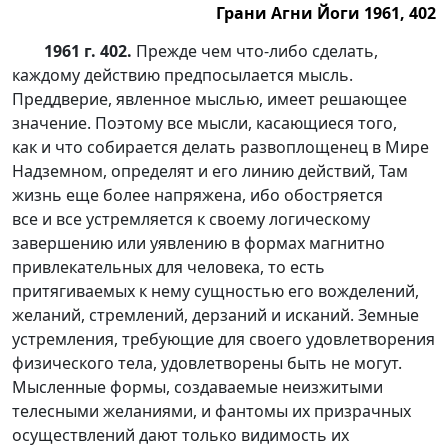
Грани Агни Йоги 1961, 402
1961 г. 402.
Прежде чем
что-ли
бо сделать,
каждому действию предпосылается мысль.
Преддверие, явленное мыслью, имеет решающее
значение. Поэтому все мысли, касающиеся того,
как и что собирается делать развоплощенец в Мире
Надземном, определят и его линию действий, Там
жизнь еще более напряжена, ибо обостряется
все и все устремляется к своему логическому
завершению или уявлению в формах магнитно
привлекательных для человека, то есть
притягиваемых к нему сущностью его вожделений,
желаний, стремлений, дерзаний и исканий. Земные
устремления, требующие для своего удовлетворения
физического тела, удовлетворены быть не могут.
Мысленные формы, создаваемые неизжитыми
телесными желаниями, и фантомы их призрачных
осуществлений дают только видимость их