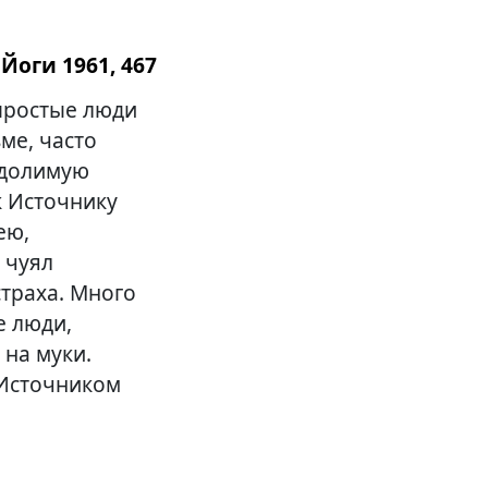
Йоги 1961, 467
простые люди
ме, часто
одолимую
к Источнику
ею,
 чуял
страха. Много
е люди,
 на муки.
 Источником