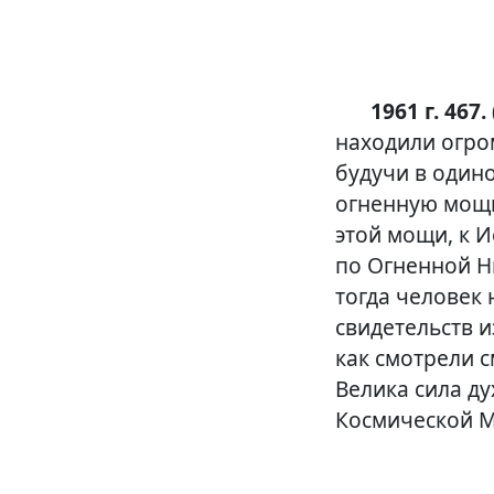
1961 г. 467. 
находили огро
будучи в один
огненную мощь
этой мощи, к И
по Огненной Н
тогда человек 
свидетельств и
как смотрели с
Велика сила д
Космической М