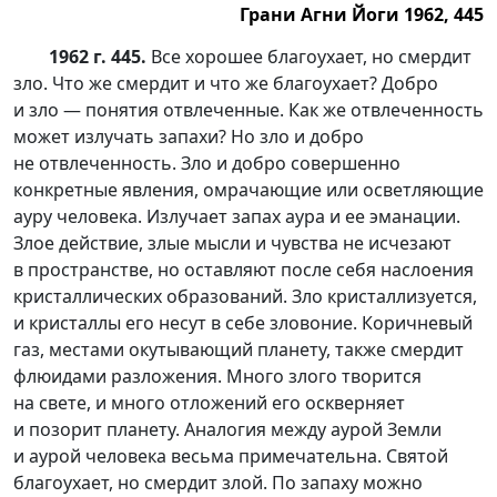
Грани Агни Йоги 1962, 445
1962 г. 445.
Все хорошее благоухает, но смердит
зло. Что же смердит и что же благоухает? Добро
и зло — понятия отвлеченные. Как же отвлеченность
может излучать запахи? Но зло и добро
не отвлеченность. Зло и добро совершенно
конкретные явления, омрачающие или осветляющие
ауру человека. Излучает запах аура и ее эманации.
Злое действие, злые мысли и чувства не исчезают
в пространстве, но оставляют после себя наслоения
кристаллических образований. Зло кристаллизуется,
и кристаллы его несут в себе зловоние. Коричневый
газ, местами окутывающий планету, также смердит
флюидами разложения. Много злого творится
на свете, и много отложений его оскверняет
и позорит планету. Аналогия между аурой Земли
и аурой человека весьма примечательна. Святой
благоухает, но смердит злой. По запаху можно