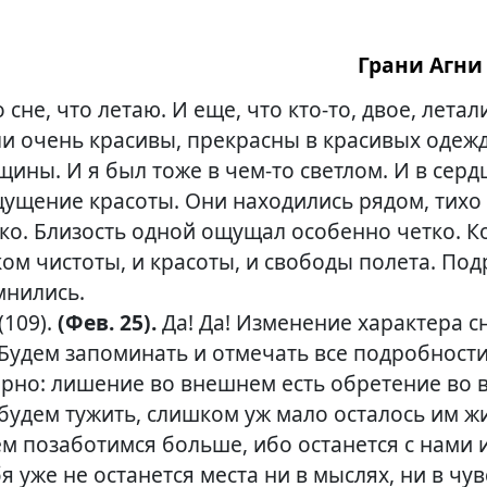
Грани Агни 
 сне, что летаю. И еще, что к
то-то
, двое, летал
и очень красивы, прекрасны в красивых одежд
щины. И я был тоже в
чем-то
светлом. И в серд
ущение красоты. Они находились рядом, тихо
зко. Близость одной ощущал особенно четко. К
ком чистоты, и красоты, и свободы полета. По
мнились.
(109).
(Фев. 25).
Да! Да! Изменение характера с
 Будем запоминать и отмечать все подробност
верно: лишение во внешнем есть обретение во 
будем тужить, слишком уж мало осталось им жи
м позаботимся больше, ибо останется с нами 
бя уже не останется места ни в мыслях, ни в чув