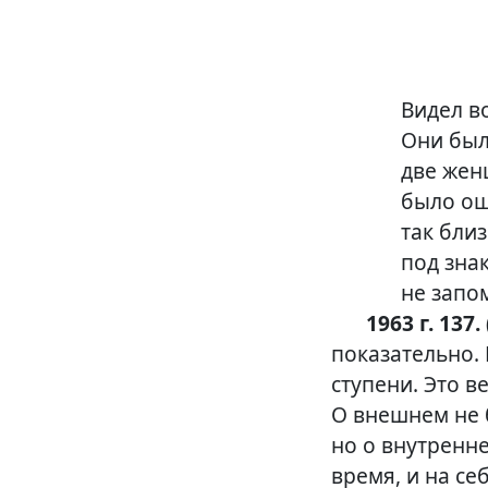
Видел во
Они был
две жен
было ощ
так бли
под зна
не запо
1963 г. 137.
показательно.
ступени. Это 
О внешнем не 
но о внутренне
время, и на се