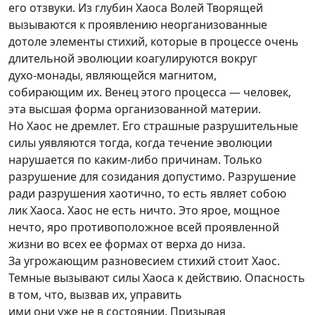
его отзвуки. Из глубин Хаоса Волей Творящей
вызываются к проявлению неорганизованные
дотоле элементы стихий, которые в процессе очень
длительной эволюции коагулируются вокруг
духо-монад
ы, являющейся магнитом,
собирающим их. Венец этого процесса — человек,
эта высшая форма организованной материи.
Но Хаос не дремлет. Его страшные разрушительные
силы уявляются тогда, когда течение эволюции
нарушается по
каким-либо
причинам. Только
разрушение для созидания допустимо. Разрушение
ради разрушения хаотично, то есть являет собою
лик Хаоса. Хаос не есть ничто. Это ярое, мощное
нечто, яро противоположное всей проявленной
жизни во всех ее формах от верха до низа.
За угрожающим разновесием стихий стоит Хаос.
Темные вызывают силы Хаоса к действию. Опасность
в том, что, вызвав их, управить
ими они уже не в состоянии. Призывая