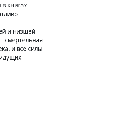
 в книгах
отливо
ей и низшей
ет смертельная
ка, и все силы
 идущих