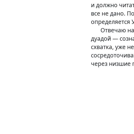
и должно читат
все не дано. П
определяется 
Отвечаю на
дуадой — созна
схватка, уже н
сосредоточива
через низшие 