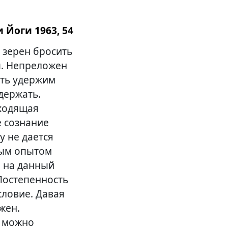
 Йоги 1963, 54
 зерен бросить
ы. Непреложен
сть удержим
держать.
сходящая
е сознание
 не дается
ным опытом
а на данный
Постепенность
словие. Давая
жен.
и можно