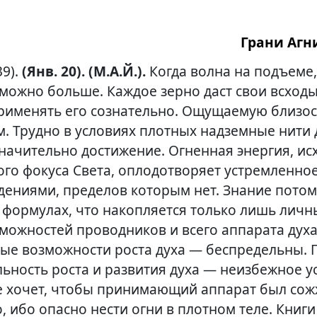
Грани Агни
39).
(Янв. 20). (М.А.Й.).
Когда волна на подъеме,
к можно больше. Каждое зерно даст свои всход
применять его сознательно. Ощущаемую близо
м. Трудно в условиях плотных надземные нити 
значительно достижение. Огненная энергия, и
ого фокуса Света, оплодотворяет устремленно
ениями, пределов которым нет. Знание потому
 формулах, что накопляется только лишь лич
зможностей проводников и всего аппарата дух
мые возможности роста духа — беспредельны. 
ьность роста и развития духа — неизбежное у
не хочет, чтобы принимающий аппарат был сож
, ибо опасно нести огни в плотном теле. Книг