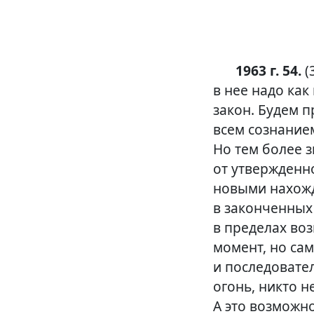
1963 г. 54.
(
в нее надо ка
закон. Будем 
всем сознание
Но тем более 
от утвержденн
новыми нахожд
в законченных
в пределах во
момент, но са
и последовател
огонь, никто 
А это возможно