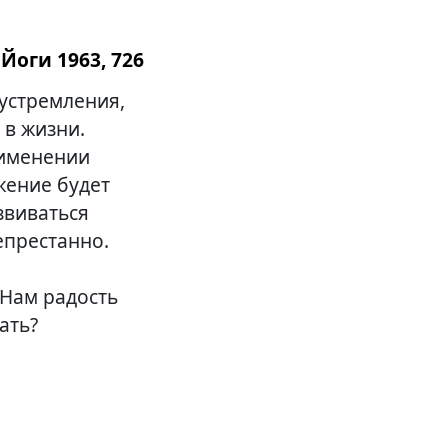
Йоги 1963, 726
 устремления,
в жизни.
рименении
жение будет
звиваться
епрестанно.
 Нам радость
ать?