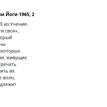
и Йоги 1965, 2
§ из Учения.
и своя»,
оторый
лны
екоторых
ии, живущих
тречать
ять их
е волн,
одлежит