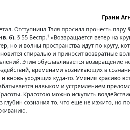
Грани Агн
етал. Отступница Таля просила прочесть пару §
1
нв. 6).
§ 55 Беспр.
«Возвращается ветер на круг
тер, но и волны пространства идут по кругу, к
ановится спиралью и приносит возвратные во
влений. Этим обуславливается возвращение н
оздействий, временами возникающих в сознан
 и вновь уходящих
куда-то
. Умение красиво вс
абатывается навыком и устремлением преломл
Красоты. Красотою можно искупить воздействи
 глубин сознания то, что еще не изжито, но п
зживанию.