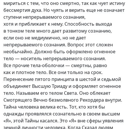
мириться с тем, что оно смертно, так как чует истину
бессмертия духа. Но чуять и верить еще не означает
ступени непрерываемого сознания,
хотя и приближает к нему. Способность выхода
в тонком теле много дает развитому сознанию,
если оно не медиумично, но не дает
непрерываемого сознания. Вопрос этот сложен
необычайно. Должно быть оформлено огненное
тело — носитель непрерываемого сознания.
Все прочие
тела-оболочки
— смертны, равно
как и плотное тело. Все они только на срок.
Перенесение пятого принципа в шестой и седьмой
объединяет Высшую Триаду и оформляет огненное
тело. Называем его телом Света. Оно облекает
Смотрящего Вечно безмолвного Рекордера внутри.
Тайна человека велика есть. Тот, кто хотя бы
однажды проявлялся сознательно в своем высшем
«Я», этой Тайны касался. Это «Я» вне сферы уявления
земной личности человека. Когда Сказал людям