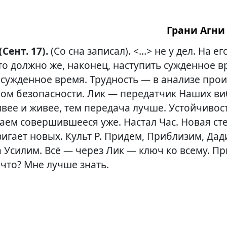
Грани Агни 
 (Сент. 17).
(Со сна записал). <…> не у дел. На ег
то
должно же, наконец, наступить сужденное в
 сужденное время. Трудность — в анализе про
ом безопасности. Лик — передатчик Наших ви
вее и живее, тем передача лучше. Устойчивост
даем совершившееся уже. Настал Час. Новая ст
вигает новых. Культ Р. Придем, Приблизим, Дад
 Усилим. Всё — через Лик — ключ ко всему. П
что? Мне лучше знать.