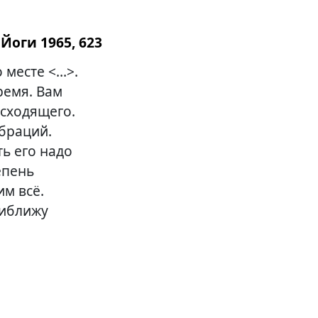
Йоги 1965, 623
о месте <…>.
ремя. Вам
исходящего.
браций.
ь его надо
епень
им всё.
риближу