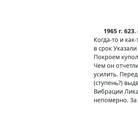
1965 г. 623.
Когда-то
и
как-
в срок Указали
Покроем купол
Чем он отчетли
усилить. Пере
(ступень?) выд
Вибрации Лика
непомерно. За 