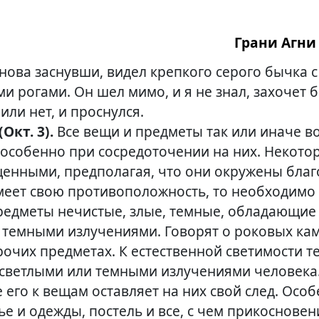
Грани Агни 
снова заснувши, видел крепкого серого бычка 
ми рогами. Он шел мимо, и я не знал, захочет 
или нет, и проснулся.
(Окт. 3).
Все вещи и предметы так или иначе в
и особенно при сосредоточении на них. Некот
енными, предполагая, что они окружены благ
имеет свою противоположность, то необходимо 
редметы нечистые, злые, темные, обладающие
темными излучениями. Говорят о роковых кам
очих предметах. К естественной светимости т
светлыми или темными излучениями человека
его к вещам оставляет на них свой след. Осо
е и одежды, постель и все, с чем прикосновен