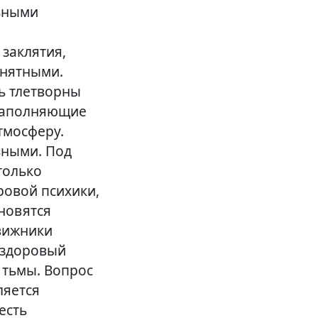
льными
заклятия,
онятными.
нь тлетворны
наполняющие
тмосферу.
ьными. Под
только
ровой психики,
ановятся
вижники
о здоровый
 тьмы. Вопрос
ляется
есть