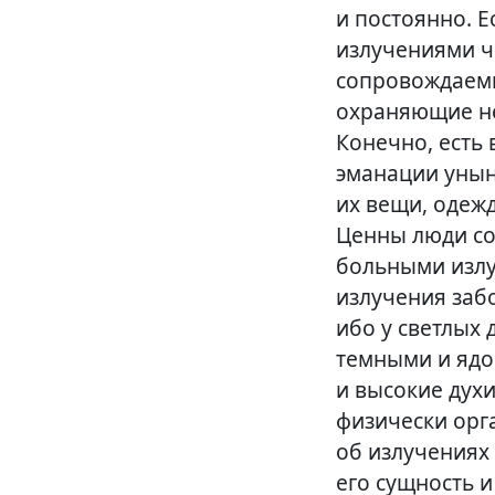
и постоянно. 
излучениями ч
сопровождаемы
охраняющие не
Конечно, есть 
эманации уны
их вещи, одеж
Ценны люди со
больными излу
излучения заб
ибо у светлых 
темными и ядо
и высокие духи
физически орг
об излучениях
его сущность и