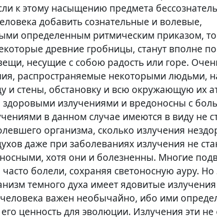
Если к этому насыщению предмета бессознате
еловека добавить сознательные и волевые,
ми определенным ритмическим приказом, то 
которые древние гробницы, станут вполне п
вещи, несущие с собою радость или горе. Оче
ния, распространяемые некоторыми людьми, 
ду и стены, обстановку и всю окружающую их а
 здоровыми излучениями и вредоносны с бол
чениями в данном случае имеются в виду не с
олевшего организма, сколько излучения нездо
духов даже при заболеваниях излучения не ст
носными, хотя они и болезненны. Многие под
 часто болели, сохраняя светоносную ауру. Н
анизм темного духа имеет ядовитые излучения
 человека важен необычайно, ибо ими опреде
 его ценность для эволюции. Излучения эти не 