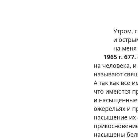
Утром, 
и остры
на меня 
1965 г. 677. 
на человека, 
называют свящ
А так как все 
что имеются п
и насыщенные 
ожерельях и пр
насыщение их 
прикосновение 
насыщены бель