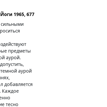
Йоги 1965, 677
с сильными
броситься
оздействуют
орые предметы
ой аурой.
допустить,
 темной аурой
нях,
ел добавляется
. Каждое
бенно
ие тесно