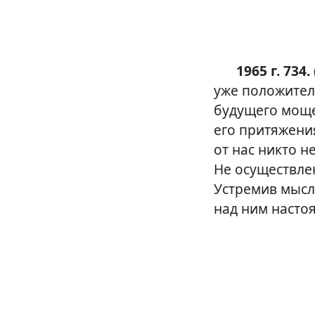
1965 г. 734.
уже положител
будущего моще
его притяжения
от нас никто н
Не осуществле
Устремив мысл
над ним насто