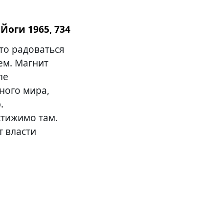
Йоги 1965, 734
что радоваться
ем. Магнит
ле
тного мира,
.
стижимо там.
т власти