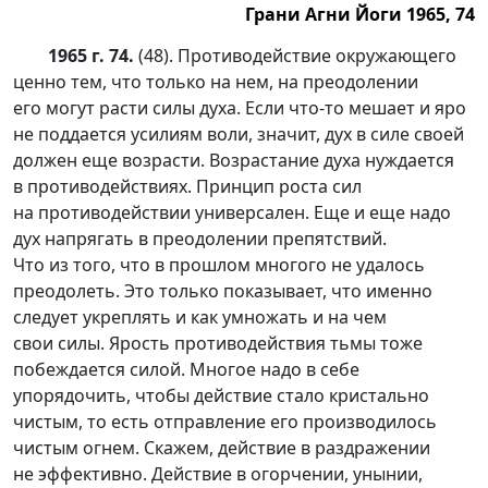
Грани Агни Йоги 1965, 74
1965 г. 74.
(48). Противодействие окружающего
ценно тем, что только на нем, на преодолении
его могут расти силы духа. Если ч
то-то
мешает и яро
не поддается усилиям воли, значит, дух в силе своей
должен еще возрасти. Возрастание духа нуждается
в противодействиях. Принцип роста сил
на противодействии универсален. Еще и еще надо
дух напрягать в преодолении препятствий.
Что из того, что в прошлом многого не удалось
преодолеть. Это только показывает, что именно
следует укреплять и как умножать и на чем
свои силы. Ярость противодействия тьмы тоже
побеждается силой. Многое надо в себе
упорядочить, чтобы действие стало кристально
чистым, то есть отправление его производилось
чистым огнем. Скажем, действие в раздражении
не эффективно. Действие в огорчении, унынии,