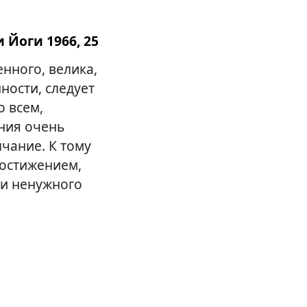
 Йоги 1966, 25
енного, велика,
ности, следует
 всем,
ания очень
лчание. К тому
достижением,
ли ненужного