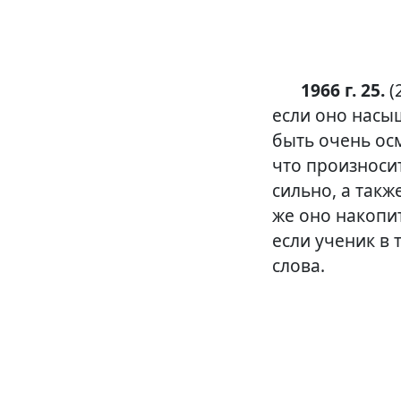
1966 г. 25.
(
если оно насыщ
быть очень ос
что произносит
сильно, а такж
же оно накопи
если ученик в
слова.