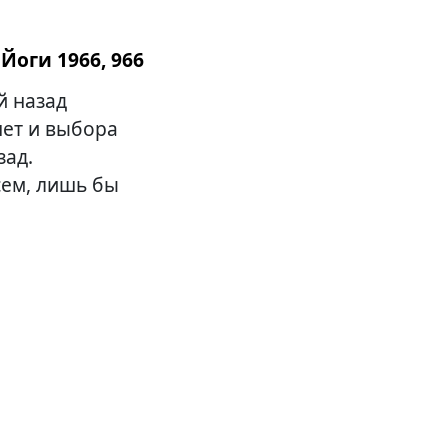
Йоги 1966, 966
й назад
 нет и выбора
зад.
сем, лишь бы