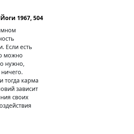
Йоги 1967, 504
емном
ность
. Если есть
то можно
го нужно,
 ничего.
и тогда карма
ловий зависит
ания своих
воздействия