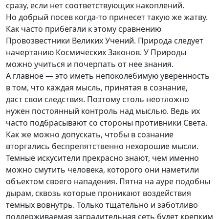
сразу, если нет соответствующих накоплений.
Но добрый посев
когда-то
принесет такую же жатву.
Как часто прибегали к этому сравнению
Провозвестники Великих Учений. Природа следует
начертанию Космических Законов. У Природы
можно учиться и почерпать от нее знания.
А главное — это иметь непоколебимую уверенность
в том, что каждая мысль, принятая в сознание,
даст свои следствия. Поэтому столь неотложно
нужен постоянный контроль над мыслью. Ведь их
часто подбрасывают со стороны противники Света.
Как же можно допускать, чтобы в сознание
вторгались беспрепятственно нехорошие мысли.
Темные искусители прекрасно знают, чем именно
можно смутить человека, которого они наметили
объектом своего нападения. Пятна на ауре подобны
дырам, сквозь которые проникают воздействия
темных вовнутрь. Только тщательно и заботливо
поддерживаемая заградительная сеть будет крепким