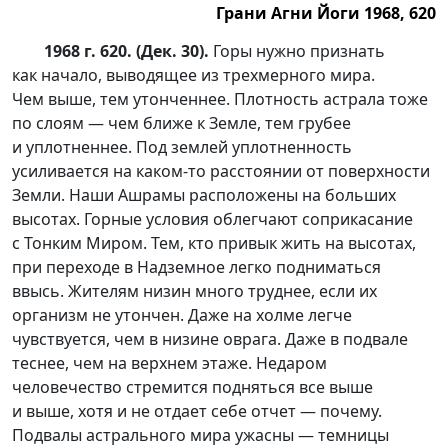
Грани Агни Йоги 1968, 620
1968 г. 620. (Дек. 30).
Горы нужно признать
как начало, выводящее из трехмерного мира.
Чем выше, тем утонченнее. Плотность астрала тоже
по слоям — чем ближе к Земле, тем грубее
и уплотненнее. Под землей уплотненность
усиливается на ка
ком-то
расстоянии от поверхности
Земли. Наши Ашрамы расположены на больших
высотах. Горные условия облегчают соприкасание
с Тонким Миром. Тем, кто привык жить на высотах,
при переходе в Надземное легко подниматься
ввысь. Жителям низин много труднее, если их
организм не утончен. Даже на холме легче
чувствуется, чем в низине оврага. Даже в подвале
теснее, чем на верхнем этаже. Недаром
человечество стремится подняться все выше
и выше, хотя и не отдает себе отчет — почему.
Подвалы астрального мира ужасны — темницы