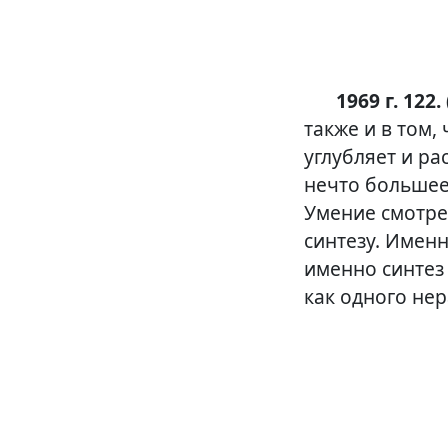
1969 г. 122. 
также и в том,
углубляет и ра
нечто большее
Умение смотрет
синтезу. Имен
именно синтез
как одного нер