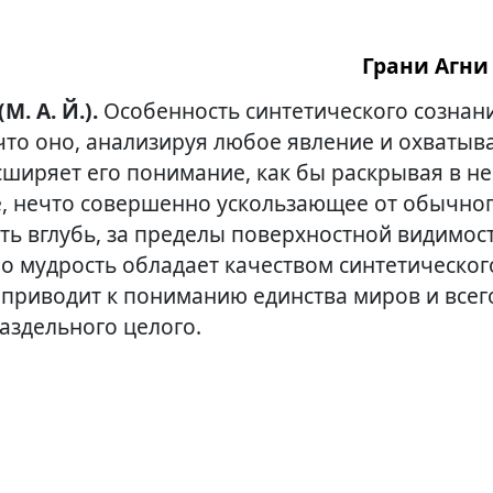
Грани Агни 
(М. А. Й.).
Особенность синтетического сознан
 что оно, анализируя любое явление и охватыва
сширяет его понимание, как бы раскрывая в не
, нечто совершенно ускользающее от обычног
ь вглубь, за пределы поверхностной видимост
но мудрость обладает качеством синтетическо
 приводит к пониманию единства миров и всег
аздельного целого.